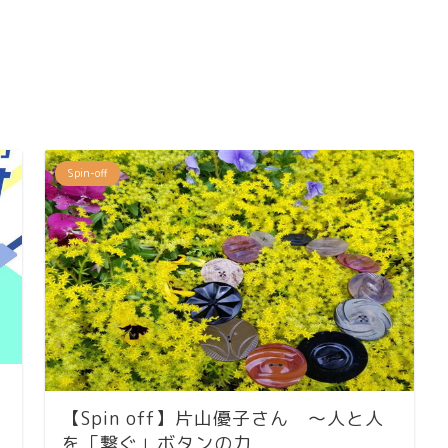
ム
調
節
に
は
上
下
矢
Spin-off
印
キ
ー
を
使
っ
て
く
だ
さ
い。
【Spin off】片山優子さん ～人と人
を「繋ぐ」ボタンの力