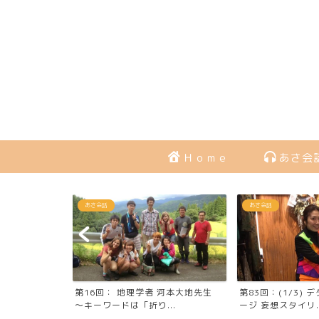
Ｈｏｍｅ
あさ会
あさ会話
あさ会話
 河本大地先生
第83回：(1/3) デタラメヴィンテ
第26回：【前編】
..
ージ 妄想スタイリ...
ザイナー・絵本作家 