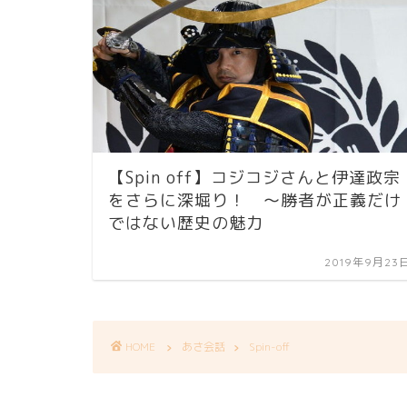
【Spin off】コジコジさんと伊達政宗
をさらに深堀り！ ～勝者が正義だけ
ではない歴史の魅力
2019年9月23
HOME
あさ会話
Spin-off