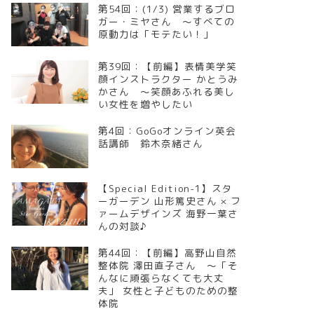
第54回：(1/3) 営業するブロ
ガー・ミヤさん ～すべての
原動力は「モテたい！」
第39回：【前編】表情美学笑
顔インストラクター かとうみ
かさん ～笑顔あふれる美し
い女性を増やしたい
第4回：GoGoオンライン英会
話講師 鈴木奈緒さん
【Special Edition-1】スタ
ーガーデン 山形篤史さん × フ
ァームデザインズ 海野一葉さ
んの対談♪
第44回：【前編】高野山自然
整体院 澤田直子さん ～「そ
んなに頑張らなくても大丈
夫」 女性と子どものための整
体院