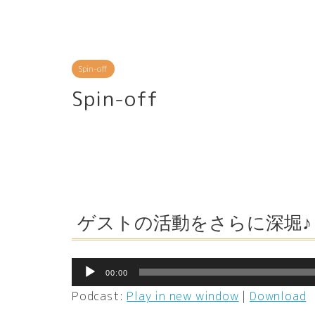
Spin-off
Spin-off
ゲストの活動をさらに深堀♪
音
00:00
声
Podcast:
Play in new window
|
Download
プ
レ