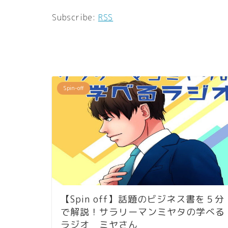
ー
Subscribe:
RSS
ヤ
ー
Spin-off
【Spin off】話題のビジネス書を５分
で解説！サラリーマンミヤタの学べる
ラジオ ミヤさん