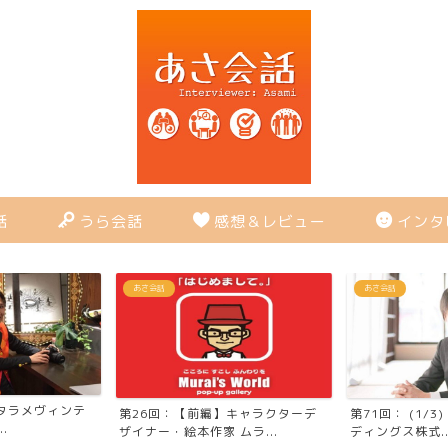
話
うら会話
感想＆レビュー
インタ
あさ会話
あさ会話
第17回： 【前
キャラクターデ
第71回： (1/3) サントリーホール
トラン「スターガ
ムラ...
ディングス株式...