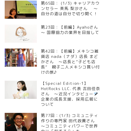
第65回： (1/3) キャリアカウ
ンセラー 美馬 梨沙さん ～
自分の道は自分で切り開く！
第23回：【前編】Ayahoさん
～ 国際協力の業界を目指して
第42回：【前編】メキシコ雑
貨店 nada（ナダ）店長 まど
かさん ～店長と”子ども店
長” 親子二人メキシコ買い付
けの旅♪
【Special Edition-1】
HotRocks LLC. 代表 吉田佳奈
さん ～近況インタビュー
企業の成長支援、採用広報に
ついて
第77回：(1/3) コミュニティ
作りの専門家 田代政貴さん
～コミュニティパワーで世界