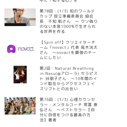
中に「和する心」を
第78回：(1/3) 知のワールド
カップ 設立準備委員会 協会
長 不知 航さん ～ ウソ偽り
のない本音1000%で生きられ
る世界を作る
【Spin off】クリエイターチ
ーム「novact」代表 尾木洸太
さん ～novactを最強のチー
ムにしたい
第2回：Natural Breathing
in Nasu(@アローラ) セラピス
ト 谷朋子さん ～10年間のイ
ンド駐在からアクセスフェイ
スリフトとの出会い
第76回：(1/3) 心理カウンセ
ラー・メンタルコーチ 常冨 泰
弘さん ～ベストセラー【自
分に自信をつける最高の方
法】著者