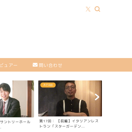
ビュアー
問い合わせ
あさ会話
あさ会話
編】イタリアンレス
第32回：【
第74回：(1/3) もうやんカレー株
ーデン...
ムデザインズ代
式会社 代表取締役...