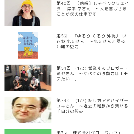
第40回：【前編】しゃべりクリエイ
ター 岸本 学さん ～人を喜ばせる
ことが僕の仕事です
第5回：『ゆるり くるり 沖縄』 い
さわ れいさん ～れいさんと語る
沖縄の魅力
第54回：(1/3) 営業するブロガー・
ミヤさん ～すべての原動力は「モ
テたい！」
第73回：(1/3) 話し方アドバイザー
ユキさん ～過去の経験から繋がる
「自分の強み」
第3回：株式会社グローバルウェ