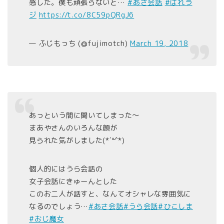
感した。僕も頑張らないと…
#あさ会話
#ばれラ
ジ
https://t.co/8C59pQRgJ6
— ふじもっち (@fujimotch)
March 19, 2018
あっという間に聞いてしまった〜
まあやさんのいろんな顔が
見られた気がしました(*´꒳`*)
個人的にはうら会話の
女子会話にきゅーんとした
このお二人が話すと、なんてオシャレな雰囲気に
なるのでしょう…
#あさ会話
#うら会話
#ひこしま
#おじ魔女