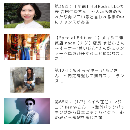
第35回：【前編】HotRocks LLC代
表 吉田佳奈さん ～人から褒めら
れたり向いていると言われる事の中
にチャンスがある
【Special Edition-1】メキシコ雑
貨店 nada（ナダ）店長 まどかさん
～オーナー”せいじん”さんがミャン
マーへ単身赴任することになりまし
た！
第12回：Webライター ハルノさ
ん ～内定辞退して海外フリーラン
スに
第68回： (1/3) ドイツ在住エンジ
ニア Kennyさん ～海外バックパッ
キングから日本ヒッチハイクへ。心
の底から感謝を感じた旅