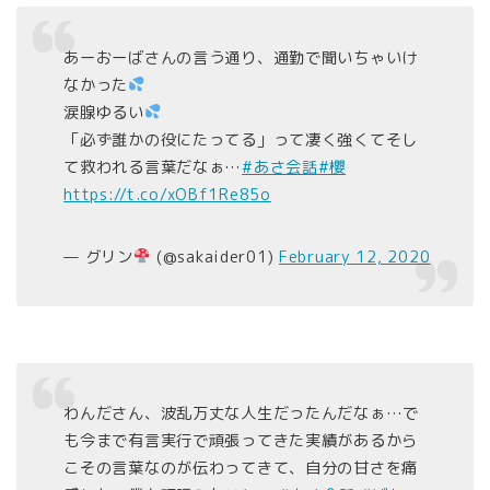
あーおーばさんの言う通り、通勤で聞いちゃいけ
なかった
涙腺ゆるい
「必ず誰かの役にたってる」って凄く強くてそし
て救われる言葉だなぁ…
#あさ会話
#櫻
https://t.co/xOBf1Re85o
— グリン
(@sakaider01)
February 12, 2020
わんださん、波乱万丈な人生だったんだなぁ…で
も今まで有言実行で頑張ってきた実績があるから
こその言葉なのが伝わってきて、自分の甘さを痛