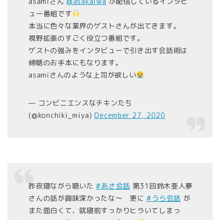
asamiさん
@asakaiwa
が配信しているインタビ
ュー番組です
本当に色々な業界のゲストさんが出てきます。
視野拡張のすごく役立つ番組です。
ゲストの強みをインタビューで引き出す会話術は
傾聴のお手本にもなります。
asamiさんのような上司が欲しい
— コンビニエンスなチキンたち
(@konchiki_miya)
December 27, 2020
昨夜寝ながら聴いた
#あさ会話
第31回鈴木亜人夢
さんの話が興味深かったな〜 更に
#うら会話
が
また面白くて、就寝前すっかりヒラいてしまっ