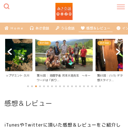
Ｈｏｍｅ
あさ会話
うら会話
感想＆レビュー
イ
あさ会話
あさ会話
社フリップザミント 久川
第16回： 地理学者 河本大地先生 ～キー
第83回：(1/3) デタ
ワードは「折り...
想スタイリ...
感想＆レビュー
iTunesやTwitterに頂いた感想＆レビューをご紹介し