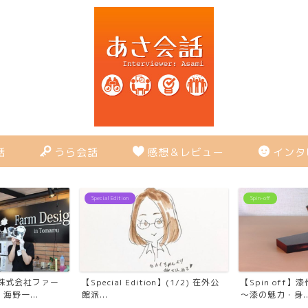
話
うら会話
感想＆レビュー
インタ
Special Edition
Spin-off
株式会社ファー
【Special Edition】(1/2) 在外公
【Spin off
野一...
館派...
～漆の魅力・身..