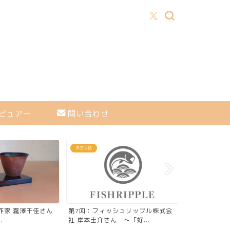
ビュアー
問い合わせ
あさ会話
あさ会話
】漆作家 瀧澤千佳さん
第7回：フィッシュリップル株式会
第42回：【
.
社 岸本圭介さん ～「好...
nada（ナダ）店