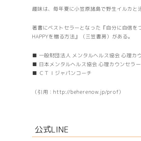
趣味は、毎年夏に小笠原諸島で野生イルカと
著書にベストセラーとなった『自分に自信を
HAPPYを贈る方法』（三笠書房）がある。
■ 一般財団法人 メンタルヘルス協会 心理カ
■ 日本メンタルヘルス協会 心理カウンセラー
■ ＣＴＩジャパンコーチ
（引用：http://beherenow.jp/prof）
公式LINE