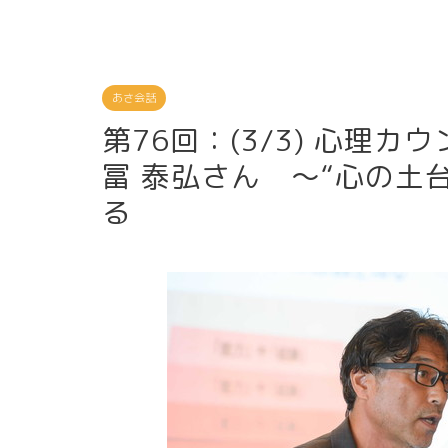
あさ会話
第76回：(3/3) 心理
冨 泰弘さん ～“心の土
る