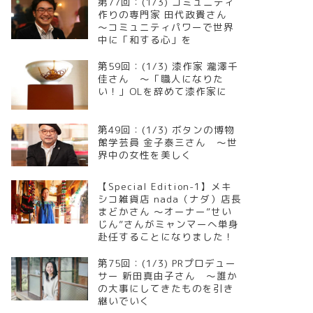
第77回：(1/3) コミュニティ
作りの専門家 田代政貴さん
～コミュニティパワーで世界
中に「和する心」を
第59回：(1/3) 漆作家 瀧澤千
佳さん ～「職人になりた
い！」OLを辞めて漆作家に
第49回：(1/3) ボタンの博物
館学芸員 金子泰三さん ～世
界中の女性を美しく
【Special Edition-1】メキ
シコ雑貨店 nada（ナダ）店長
まどかさん ～オーナー”せい
じん”さんがミャンマーへ単身
赴任することになりました！
第75回：(1/3) PRプロデュー
サー 新田真由子さん ～誰か
の大事にしてきたものを引き
継いでいく