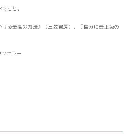
泳ぐこと。
つける最高の方法』（三笠書房）、『自分に最上級の
ウンセラー