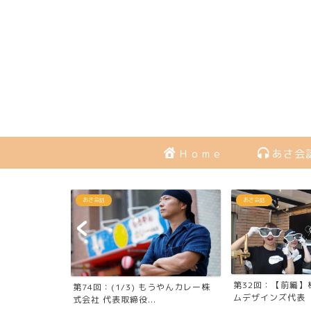
Ｈｏｍｅ
あさ会
あさ会話
あさ会話
イタリアンレス
第32回：【前編】
第74回：(1/3) もうやんカレー株
...
ムデザインズ代表 海
式会社 代表取締役...