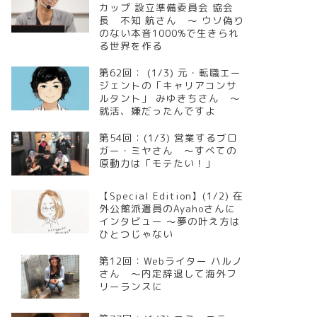
カップ 設立準備委員会 協会
長 不知 航さん ～ ウソ偽り
のない本音1000%で生きられ
る世界を作る
第62回： (1/3) 元・転職エー
ジェントの「キャリアコンサ
ルタント」 みゆきちさん ～
就活、嫌だったんですよ
第54回：(1/3) 営業するブロ
ガー・ミヤさん ～すべての
原動力は「モテたい！」
【Special Edition】(1/2) 在
外公館派遣員のAyahoさんに
インタビュー ～夢の叶え方は
ひとつじゃない
第12回：Webライター ハルノ
さん ～内定辞退して海外フ
リーランスに