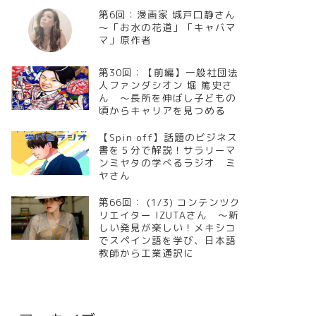
第6回：漫画家 城戸口静さん
～「お水の花道」「キャバマ
マ」原作者
第30回：【前編】一般社団法
人ファンダシオン 堀 篤史さ
ん ～長所を伸ばし子どもの
頃からキャリアを見つめる
【Spin off】話題のビジネス
書を５分で解説！サラリーマ
ンミヤタの学べるラジオ ミ
ヤさん
第66回： (1/3) コンテンツク
リエイター IZUTAさん ～新
しい発見が楽しい！メキシコ
でスペイン語を学び、日本語
教師から工業通訳に