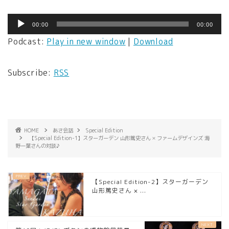
音
00:00
00:00
声
Podcast:
Play in new window
|
Download
プ
レ
ー
Subscribe:
RSS
ヤ
ー
HOME
あさ会話
Special Edition
【Special Edition-1】スターガーデン 山形篤史さん × ファームデザインズ 海
野一葉さんの対談♪
【Special Edition-2】スターガーデン
山形篤史さん × ...