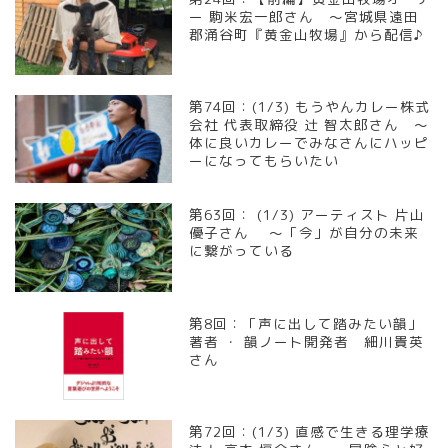
ー 駒米宏一郎さん ～宮城県遠田
郡涌谷町『黄金山牧場』から配信♪
第74回：(1/3) もうやんカレー株式
会社 代表取締役 辻 智太郎さん ～
体に良いカレーでみなさんにハッピ
ーになってもらいたい
第63回： (1/3) アーティスト 片山
優子さん ～「今」が自分の未来
に繋がっている
第8回︰「声に出して踏みたい韻」
著者 ・ 韻ノート開発者 細川貴英
さん
第72回：(1/3) 直感で生きる理学療