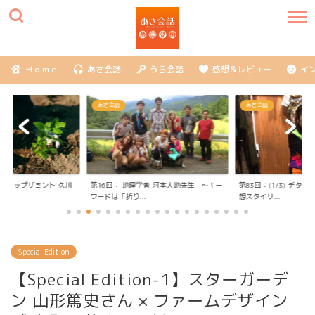
Ｈｏｍｅ
あさ会話
うら会話
感想＆レビュー
イ
あさ会話
あさ会話
社フリップザミント 久川
第16回： 地理学者 河本大地先生 ～キー
第83回：(1/3) デタ
ワードは「折り...
想スタイリ...
Special Edition
【Special Edition-1】スターガーデ
ン 山形篤史さん × ファームデザイン