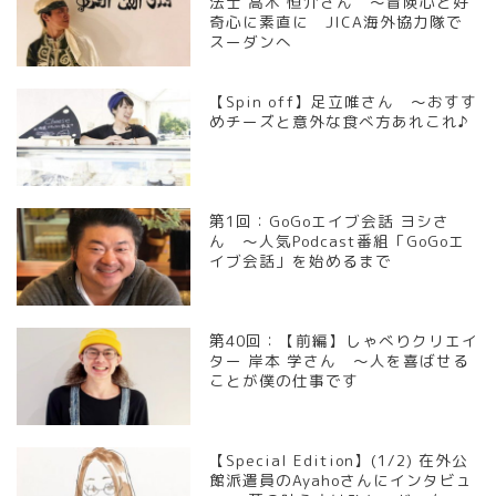
法士 高木 恒介さん ～冒険心と好
奇心に素直に JICA海外協力隊で
スーダンへ
【Spin off】足立唯さん ～おすす
めチーズと意外な食べ方あれこれ♪
第1回：GoGoエイブ会話 ヨシさ
ん ～人気Podcast番組「GoGoエ
イブ会話」を始めるまで
第40回：【前編】しゃべりクリエイ
ター 岸本 学さん ～人を喜ばせる
ことが僕の仕事です
【Special Edition】(1/2) 在外公
館派遣員のAyahoさんにインタビュ