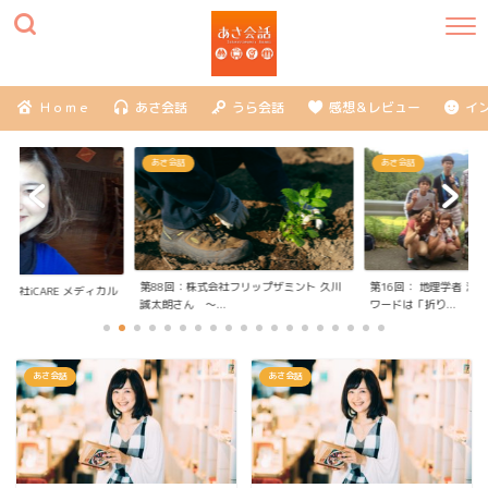
Ｈｏｍｅ
あさ会話
うら会話
感想＆レビュー
イ
あさ会話
あさ会話
第88回：株式会社フリップザミント 久川
第16回： 地理学者 河
株式会社iCARE メディカル
誠太朗さん ～...
ワードは「折り...
あさ会話
あさ会話