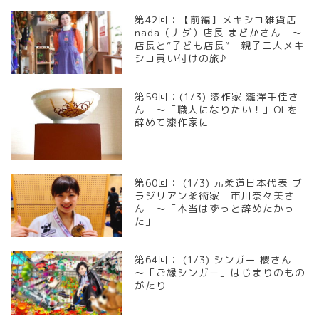
第42回：【前編】メキシコ雑貨店
nada（ナダ）店長 まどかさん ～
店長と”子ども店長” 親子二人メキ
シコ買い付けの旅♪
第59回：(1/3) 漆作家 瀧澤千佳さ
ん ～「職人になりたい！」OLを
辞めて漆作家に
第60回： (1/3) 元柔道日本代表 ブ
ラジリアン柔術家 市川奈々美さ
ん ～「本当はずっと辞めたかっ
た」
第64回： (1/3) シンガー 櫻さん
～「ご縁シンガー」はじまりのもの
がたり