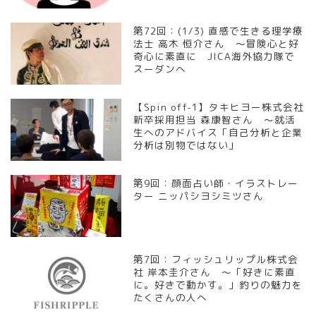
第72回：(1/3) 直感で生きる理学療
法士 高木 恒介さん ～冒険心と好
奇心に素直に JICA海外協力隊で
スーダンへ
【Spin off-1】タキヒヨー株式会社
新卒採用担当 森康智さん ～就活
生へのアドバイス「自己分析と企業
分析は別物ではない」
第9回：顔面占い師・イラストレー
ター ニッパシヨシミツさん
第7回：フィッシュリップル株式会
社 岸本圭介さん ～「好きに素直
に。好きで動かす。」釣りの魅力を
たくさんの人へ