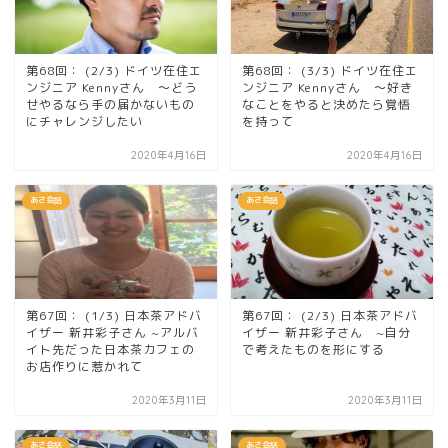
第68回： (2/3) ドイツ在住エ
第68回： (3/3) ドイツ在住エ
ンジニア Kennyさん ～どう
ンジニア Kennyさん ～好き
せやるなら手の届かないもの
なことをやると決めたら覚悟
にチャレンジしたい
を持って
2020年4月16日
2020年4月16日
あさ会話
あさ会話
第67回： (1/3) 日本茶アドバ
第67回： (2/3) 日本茶アドバ
イザー 新井彩子さん ~アルバ
イザー 新井彩子さん ~自分
イト先だった日本茶カフェの
で考えたものを形にする
お店作りに惹かれて
2020年3月11日
2020年3月11日
あさ会話
あさ会話