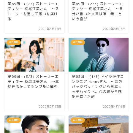
第69回：(1/3) ストーリーエ
第69回：(2/3) ストーリーエ
ディター 栃尾江美さん ～ス
ディター 栃尾江美さん ～自
トーリーを通して思いを届け
分が書いた文章は唯一無二と
る
いう喜び
2020年5月13日
2020年5月13日
あさ会話
あさ会話
第69回：(3/3) ストーリーエ
第68回： (1/3) ドイツ在住エ
ディター 栃尾江美さん ～素
ンジニア Kennyさん ～海外
材を活かしてシンプルに編む
バックパッキングから日本ヒ
ッチハイクへ。心の底から感
謝を感じた旅
2020年5月13日
2020年4月16日
あさ会話
あさ会話