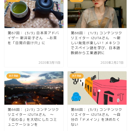
第67回： (3/3) 日本茶アドバ
第66回： (1/3) コンテンツク
イザー 新井彩子さん ~お茶
リエイター IZUTAさん ～新
を「日常の抜け穴」に
しい発見が楽しい！メキシコ
でスペイン語を学び、日本語
教師から工業通訳に
2020年3月11日
2020年2月27日
あさ会話
あさ会話
第66回： (2/3) コンテンツク
第66回： (3/3) コンテンツク
リエイター IZUTAさん ～
リエイター IZUTAさん ～自
「伝わる」を大切にしたコミ
分の「ドメイン」を決めたく
ュニケーションを
ない